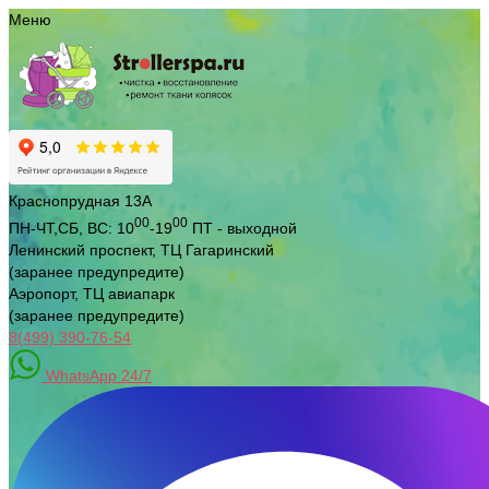
Меню
Краснопрудная 13А
00
00
ПН-ЧТ,СБ, ВС:
10
-19
ПТ - выходной
Ленинский проспект, ТЦ Гагаринский
(заранее предупредите)
Аэропорт, ТЦ авиапарк
(заранее предупредите)
8(499) 390-76-54
WhatsApp 24/7