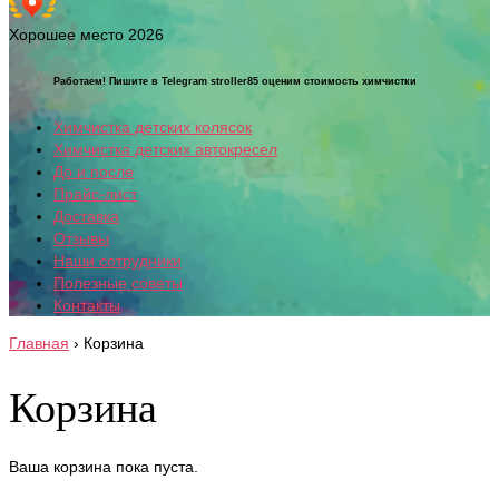
Хорошее место 2026
Работаем! Пишите в Telegram stroller85 оценим стоимость химчистки
Химчистка детских колясок
Химчистка детских автокресел
До и после
Прайс-лист
Доставка
Отзывы
Наши сотрудники
Полезные советы
Контакты
Главная
›
Корзина
Корзина
Ваша корзина пока пуста.