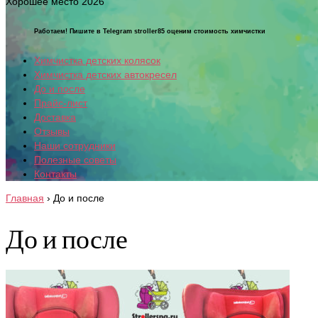
Хорошее место 2026
Работаем! Пишите в Telegram stroller85 оценим стоимость химчистки
Химчистка детских колясок
Химчистка детских автокресел
До и после
Прайс-лист
Доставка
Отзывы
Наши сотрудники
Полезные советы
Контакты
Главная
›
До и после
До и после